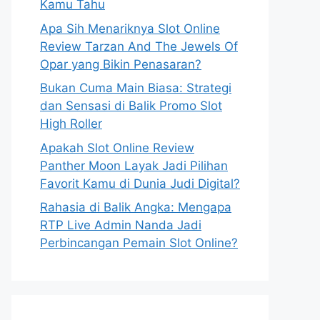
Kamu Tahu
Apa Sih Menariknya Slot Online
Review Tarzan And The Jewels Of
Opar yang Bikin Penasaran?
Bukan Cuma Main Biasa: Strategi
dan Sensasi di Balik Promo Slot
High Roller
Apakah Slot Online Review
Panther Moon Layak Jadi Pilihan
Favorit Kamu di Dunia Judi Digital?
Rahasia di Balik Angka: Mengapa
RTP Live Admin Nanda Jadi
Perbincangan Pemain Slot Online?