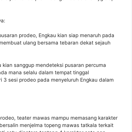
ya:
usaran prodeo, Engkau kian siap menaruh pada
i membuat ulang bersama tebaran dekat sejauh
kau kian sanggup mendeteksi pusaran percuma
da mana selalu dalam tempat tinggal
ri 3 sesi prodeo pada menyeluruh Engkau dalam
n prodeo, teater mawas mampu memasang karakter
ersalin menjelma topeng mawas tatkala terkait