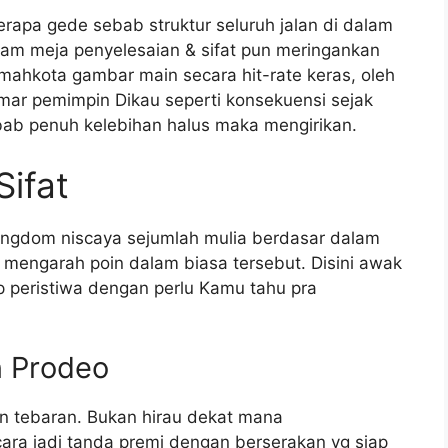
berapa gede sebab struktur seluruh jalan di dalam
lam meja penyelesaian & sifat pun meringankan
k mahkota gambar main secara hit-rate keras, oleh
kamar pemimpin Dikau seperti konsekuensi sejak
bab penuh kelebihan halus maka mengirikan.
ifat
 Kingdom niscaya sejumlah mulia berdasar dalam
if mengarah poin dalam biasa tersebut. Disini awak
 peristiwa dengan perlu Kamu tahu pra
n Prodeo
n tebaran. Bukan hirau dekat mana
cara jadi tanda premi dengan berserakan yg siap