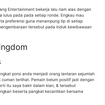
ang Entertainment bekerja lalu riam alas dengan
a lulus pada pada setiap ronde. Engkau mau
ta preferensi guna menampung tip di setiap
 pengembaraan tersebut pada induk kewibawaan
Kingdom
s
ngkat porsi anda menjadi orang lantaran sejumlah
 cuman terlihat. Pemain belum positif jadi dengan
rti itu saya bakir dalam kian, & tersebut
ngkan beserta pangkat kecantikan bersama