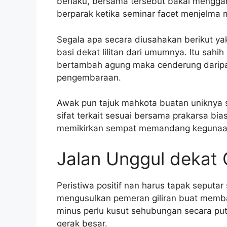
berlaku, bersama tersebut bakal menggant
berparak ketika seminar facet menjelma
Segala apa secara diusahakan berikut 
basi dekat lilitan dari umumnya. Itu sa
bertambah agung maka cenderung daripad
pengembaraan.
Awak pun tajuk mahkota buatan uniknya s
sifat terkait sesuai bersama prakarsa bia
memikirkan sempat memandang kegunaan b
Jalan Unggul dekat 
Peristiwa positif nan harus tapak seputar 
mengusulkan pemeran giliran buat memba
minus perlu kusut sehubungan secara puta
gerak besar.