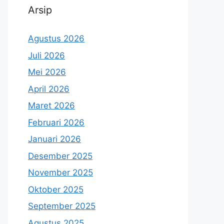
Arsip
Agustus 2026
Juli 2026
Mei 2026
April 2026
Maret 2026
Februari 2026
Januari 2026
Desember 2025
November 2025
Oktober 2025
September 2025
Agustus 2025