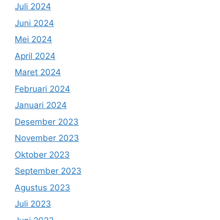
Juli 2024
Juni 2024
Mei 2024
April 2024
Maret 2024
Februari 2024
Januari 2024
Desember 2023
November 2023
Oktober 2023
September 2023
Agustus 2023
Juli 2023