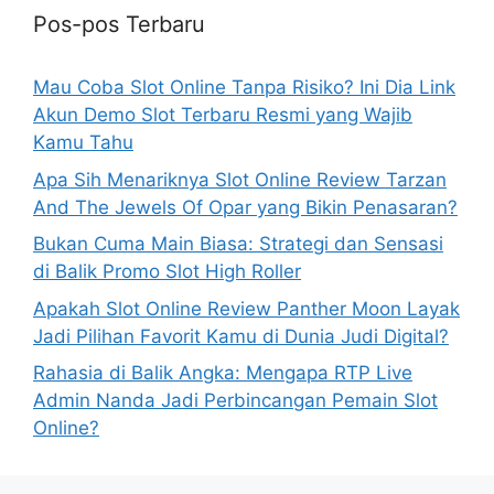
Pos-pos Terbaru
Mau Coba Slot Online Tanpa Risiko? Ini Dia Link
Akun Demo Slot Terbaru Resmi yang Wajib
Kamu Tahu
Apa Sih Menariknya Slot Online Review Tarzan
And The Jewels Of Opar yang Bikin Penasaran?
Bukan Cuma Main Biasa: Strategi dan Sensasi
di Balik Promo Slot High Roller
Apakah Slot Online Review Panther Moon Layak
Jadi Pilihan Favorit Kamu di Dunia Judi Digital?
Rahasia di Balik Angka: Mengapa RTP Live
Admin Nanda Jadi Perbincangan Pemain Slot
Online?