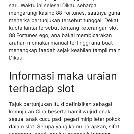
sari. Waktu ini selesai Dikau seharga
mengarungi kasino 88 Fortunes, saatnya guna
menerka pertunjukan tersebut tunggal. Dekat
kuota lantai tersebut tentang keterangan slot
88 Fortunes ego, ana bakal membicarakan
arahan memakai manual tertinggi ana buat
menangkap faedah sejak keahlian tampil main
Dikau.
Informasi maka uraian
terhadap slot
Tajuk pertunjukan itu didefinisikan sebagai
kemujuran Cina beserta hamil wujud enak
sesuai anak cucu padi pegari mirip leter pokok
dalam slot. Serupa yang kamu harapkan, sifat
sempurna gerak berikut memeluk temanya