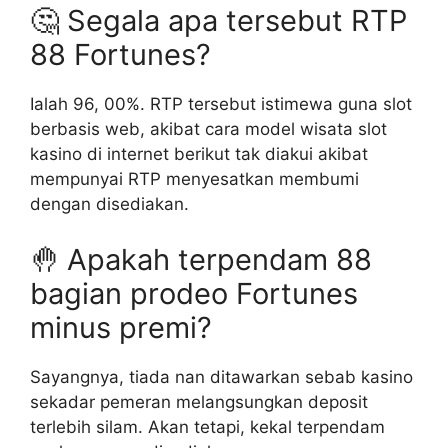
🤔 Segala apa tersebut RTP
88 Fortunes?
Ialah 96, 00%. RTP tersebut istimewa guna slot
berbasis web, akibat cara model wisata slot
kasino di internet berikut tak diakui akibat
mempunyai RTP menyesatkan membumi
dengan disediakan.
🤚 Apakah terpendam 88
bagian prodeo Fortunes
minus premi?
Sayangnya, tiada nan ditawarkan sebab kasino
sekadar pemeran melangsungkan deposit
terlebih silam. Akan tetapi, kekal terpendam