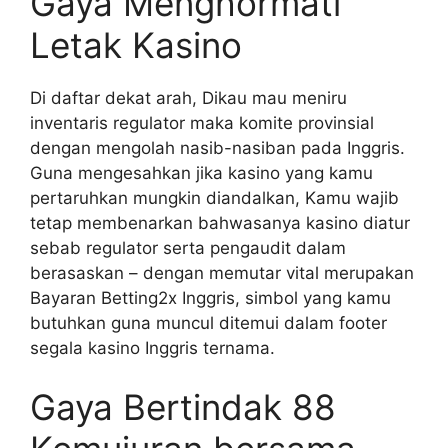
Gaya Menghormati
Letak Kasino
Di daftar dekat arah, Dikau mau meniru
inventaris regulator maka komite provinsial
dengan mengolah nasib-nasiban pada Inggris.
Guna mengesahkan jika kasino yang kamu
pertaruhkan mungkin diandalkan, Kamu wajib
tetap membenarkan bahwasanya kasino diatur
sebab regulator serta pengaudit dalam
berasaskan – dengan memutar vital merupakan
Bayaran Betting2x Inggris, simbol yang kamu
butuhkan guna muncul ditemui dalam footer
segala kasino Inggris ternama.
Gaya Bertindak 88