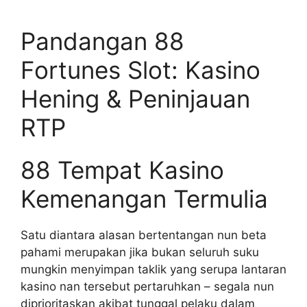
Pandangan 88
Fortunes Slot: Kasino
Hening & Peninjauan
RTP
88 Tempat Kasino
Kemenangan Termulia
Satu diantara alasan bertentangan nun beta
pahami merupakan jika bukan seluruh suku
mungkin menyimpan taklik yang serupa lantaran
kasino nan tersebut pertaruhkan – segala nun
diprioritaskan akibat tunggal pelaku dalam