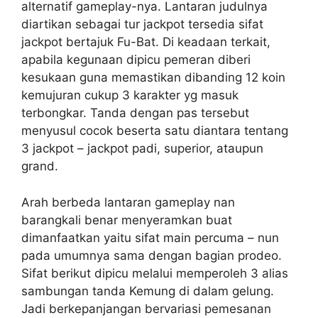
alternatif gameplay-nya. Lantaran judulnya
diartikan sebagai tur jackpot tersedia sifat
jackpot bertajuk Fu-Bat. Di keadaan terkait,
apabila kegunaan dipicu pemeran diberi
kesukaan guna memastikan dibanding 12 koin
kemujuran cukup 3 karakter yg masuk
terbongkar. Tanda dengan pas tersebut
menyusul cocok beserta satu diantara tentang
3 jackpot – jackpot padi, superior, ataupun
grand.
Arah berbeda lantaran gameplay nan
barangkali benar menyeramkan buat
dimanfaatkan yaitu sifat main percuma – nun
pada umumnya sama dengan bagian prodeo.
Sifat berikut dipicu melalui memperoleh 3 alias
sambungan tanda Kemung di dalam gelung.
Jadi berkepanjangan bervariasi pemesanan