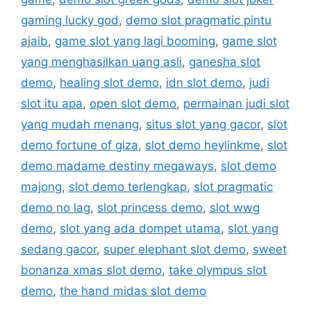
gaming lucky god
,
demo slot pragmatic pintu
ajaib
,
game slot yang lagi booming
,
game slot
yang menghasilkan uang asli
,
ganesha slot
demo
,
healing slot demo
,
idn slot demo
,
judi
slot itu apa
,
open slot demo
,
permainan judi slot
yang mudah menang
,
situs slot yang gacor
,
slot
demo fortune of giza
,
slot demo heylinkme
,
slot
demo madame destiny megaways
,
slot demo
majong
,
slot demo terlengkap
,
slot pragmatic
demo no lag
,
slot princess demo
,
slot wwg
demo
,
slot yang ada dompet utama
,
slot yang
sedang gacor
,
super elephant slot demo
,
sweet
bonanza xmas slot demo
,
take olympus slot
demo
,
the hand midas slot demo