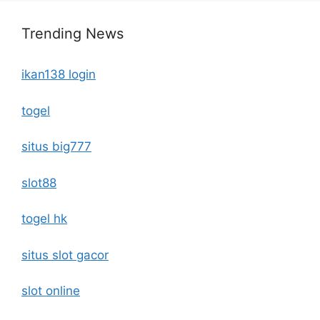
Trending News
ikan138 login
togel
situs big777
slot88
togel hk
situs slot gacor
slot online