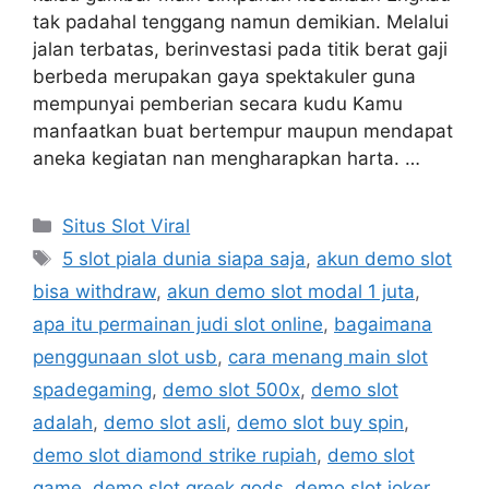
tak padahal tenggang namun demikian. Melalui
jalan terbatas, berinvestasi pada titik berat gaji
berbeda merupakan gaya spektakuler guna
mempunyai pemberian secara kudu Kamu
manfaatkan buat bertempur maupun mendapat
aneka kegiatan nan mengharapkan harta. …
Kategori
Situs Slot Viral
Tag
5 slot piala dunia siapa saja
,
akun demo slot
bisa withdraw
,
akun demo slot modal 1 juta
,
apa itu permainan judi slot online
,
bagaimana
penggunaan slot usb
,
cara menang main slot
spadegaming
,
demo slot 500x
,
demo slot
adalah
,
demo slot asli
,
demo slot buy spin
,
demo slot diamond strike rupiah
,
demo slot
game
,
demo slot greek gods
,
demo slot joker