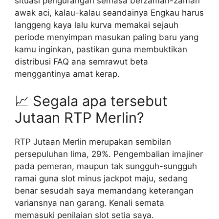
situasi pengurangan semasa berzaman-zaman
awak aci, kalau-kalau seandainya Engkau harus
langgeng kaya lalu kurva memakai sejauh
periode menyimpan masukan paling baru yang
kamu inginkan, pastikan guna membuktikan
distribusi FAQ ana semrawut beta
menggantinya amat kerap.
📈 Segala apa tersebut
Jutaan RTP Merlin?
RTP Jutaan Merlin merupakan sembilan
persepuluhan lima, 29%. Pengembalian imajiner
pada pemeran, maupun tak sungguh-sungguh
ramai guna slot minus jackpot maju, sedang
benar sesudah saya memandang keterangan
variansnya nan garang. Kenali semata
memasuki penilaian slot setia saya.