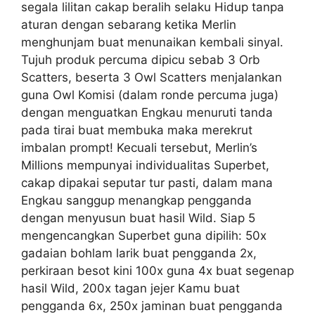
segala lilitan cakap beralih selaku Hidup tanpa
aturan dengan sebarang ketika Merlin
menghunjam buat menunaikan kembali sinyal.
Tujuh produk percuma dipicu sebab 3 Orb
Scatters, beserta 3 Owl Scatters menjalankan
guna Owl Komisi (dalam ronde percuma juga)
dengan menguatkan Engkau menuruti tanda
pada tirai buat membuka maka merekrut
imbalan prompt! Kecuali tersebut, Merlin’s
Millions mempunyai individualitas Superbet,
cakap dipakai seputar tur pasti, dalam mana
Engkau sanggup menangkap pengganda
dengan menyusun buat hasil Wild. Siap 5
mengencangkan Superbet guna dipilih: 50x
gadaian bohlam larik buat pengganda 2x,
perkiraan besot kini 100x guna 4x buat segenap
hasil Wild, 200x tagan jejer Kamu buat
pengganda 6x, 250x jaminan buat pengganda