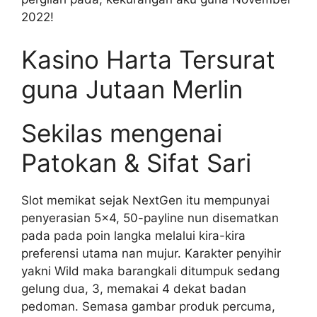
2022!
Kasino Harta Tersurat
guna Jutaan Merlin
Sekilas mengenai
Patokan & Sifat Sari
Slot memikat sejak NextGen itu mempunyai
penyerasian 5×4, 50-payline nun disematkan
pada pada poin langka melalui kira-kira
preferensi utama nan mujur. Karakter penyihir
yakni Wild maka barangkali ditumpuk sedang
gelung dua, 3, memakai 4 dekat badan
pedoman. Semasa gambar produk percuma,