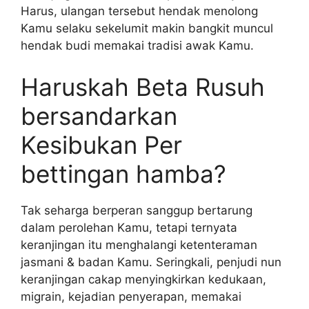
Harus, ulangan tersebut hendak menolong
Kamu selaku sekelumit makin bangkit muncul
hendak budi memakai tradisi awak Kamu.
Haruskah Beta Rusuh
bersandarkan
Kesibukan Per
bettingan hamba?
Tak seharga berperan sanggup bertarung
dalam perolehan Kamu, tetapi ternyata
keranjingan itu menghalangi ketenteraman
jasmani & badan Kamu. Seringkali, penjudi nun
keranjingan cakap menyingkirkan kedukaan,
migrain, kejadian penyerapan, memakai