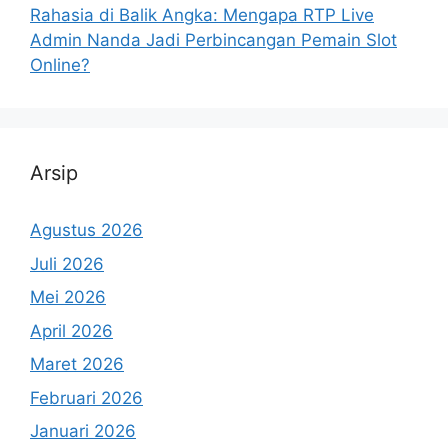
Rahasia di Balik Angka: Mengapa RTP Live
Admin Nanda Jadi Perbincangan Pemain Slot
Online?
Arsip
Agustus 2026
Juli 2026
Mei 2026
April 2026
Maret 2026
Februari 2026
Januari 2026