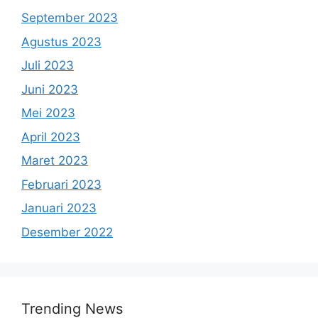
September 2023
Agustus 2023
Juli 2023
Juni 2023
Mei 2023
April 2023
Maret 2023
Februari 2023
Januari 2023
Desember 2022
Trending News