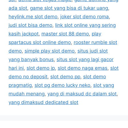
ada slot
,
game slot yang bisa di tukar uang
,
heylink.me slot demo
,
joker slot demo roma
,
judi slot bisa demo
,
link slot online yang sering
kasih jackpot
,
master slot 88 demo
,
play
spartacus slot online demo
,
rooster rumble slot
demo
,
simple play slot demo
,
situs judi slot
yang banyak bonus
,
situs slot yang lagi gacor
hari ini
,
slot demo jp
,
slot demo naga emas
,
slot
demo no deposit
,
slot demo pp
,
slot demo
pragmatig
,
slot pg demo lucky neko
,
slot yang
mudah menang
,
yang di maksud dc dalam slot
,
yang dimaksud dedicated slot