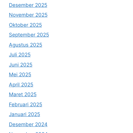
Desember 2025
November 2025
Oktober 2025
September 2025
Agustus 2025
Juli 2025
Juni 2025
Mei 2025
April 2025
Maret 2025
Februari 2025
Januari 2025
Desember 2024