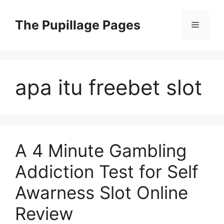
Langsung
ke
The Pupillage Pages
Menu
isi
apa itu freebet slot
A 4 Minute Gambling
Addiction Test for Self
Awarness Slot Online
Review