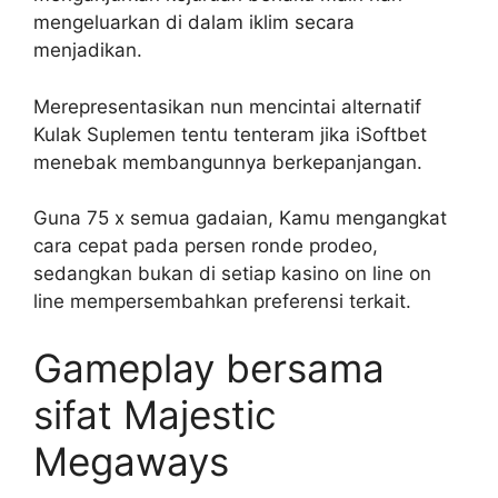
mengeluarkan di dalam iklim secara
menjadikan.
Merepresentasikan nun mencintai alternatif
Kulak Suplemen tentu tenteram jika iSoftbet
menebak membangunnya berkepanjangan.
Guna 75 x semua gadaian, Kamu mengangkat
cara cepat pada persen ronde prodeo,
sedangkan bukan di setiap kasino on line on
line mempersembahkan preferensi terkait.
Gameplay bersama
sifat Majestic
Megaways