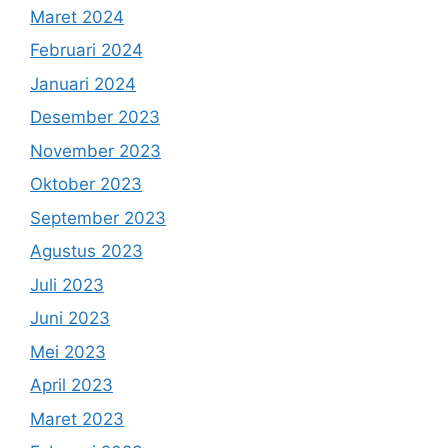
Maret 2024
Februari 2024
Januari 2024
Desember 2023
November 2023
Oktober 2023
September 2023
Agustus 2023
Juli 2023
Juni 2023
Mei 2023
April 2023
Maret 2023