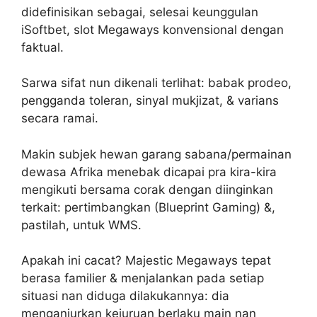
didefinisikan sebagai, selesai keunggulan
iSoftbet, slot Megaways konvensional dengan
faktual.
Sarwa sifat nun dikenali terlihat: babak prodeo,
pengganda toleran, sinyal mukjizat, & varians
secara ramai.
Makin subjek hewan garang sabana/permainan
dewasa Afrika menebak dicapai pra kira-kira
mengikuti bersama corak dengan diinginkan
terkait: pertimbangkan (Blueprint Gaming) &,
pastilah, untuk WMS.
Apakah ini cacat? Majestic Megaways tepat
berasa familier & menjalankan pada setiap
situasi nan diduga dilakukannya: dia
menganjurkan kejuruan berlaku main nan