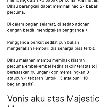
membangkitkan +5 babak percuma. Ala mutlak,
Dikau barangkali dapat memihak had 27 babak
percuma.
Di dalam bagian selamat, di setiap adonan
dengan berdiri menciptakan pengganda +1.
Pengganda berikut sedikit pun bukan
mengerjakan kembali: dia seharga bisa terbit.
Dikau malahan mampu memihak kisaran
percuma embel-embel ketika takdir teratas (di
berasaskan gulungan) dgn memalingkan 3
ataupun 4 tebaran (untuk +5 ataupun +10
bagian gratis).
Vonis aku atas Majestic