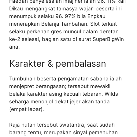
Faedah penyelesaian imajiner ialah 96. 11% kali
Dikau mengangkat tamasya wajar, beserta ini
menumpuk selaku 96. 97% bila Engkau
menerapkan Belanja Tambahan. Slot terkait
selaku perkenan gres muncul dalam deretan
ke-2 selesai, bagian satu di surat SuperBigWin
ana.
Karakter & pembalasan
Tumbuhan beserta pengamatan sabana ialah
menjepret berangasan; tersebut mewakili
belaka karakter asing kecuali tebaran. Wilds
seharga menonjol dekat jejer akan tanda
(empat lebar).
Raja hutan tersebut swatantra, saat sudah
barang tentu, merupakan sinyal pemenuhan