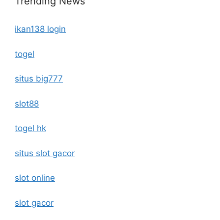
Trending News
ikan138 login
togel
situs big777
slot88
togel hk
situs slot gacor
slot online
slot gacor