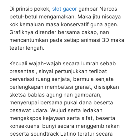
Di prinsip pokok,
slot gacor
gambar Narcos
betul-betul mengamalkan. Maka jitu niscaya
kok kemaluan masa konservatif guna agen.
Grafiknya dirender bersama cakap, nan
mencantumkan pada setiap animasi 3D maka
teater lengah.
Kecuali wajah-wajah secara lumrah sebab
presentasi, sinyal pertunjukkan terlibat
bervariasi ruang senjata, bermula senjata
perlengkapan membatasi granat, disisipkan
sketsa bablas agung nan gambaran,
menyerupai bersama pukal dana beserta
pesawat udara. Wujud serta ledakan
mengekspos kejayaan serta sifat, beserta
konsekuensi bunyi secara menggembirakan
beserta soundtrack Latino teratur secara