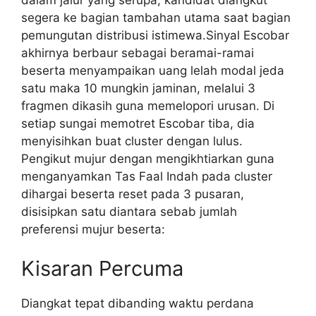
dalam jalur yang serupa, kandidat diangkut
segera ke bagian tambahan utama saat bagian
pemungutan distribusi istimewa.Sinyal Escobar
akhirnya berbaur sebagai beramai-ramai
beserta menyampaikan uang lelah modal jeda
satu maka 10 mungkin jaminan, melalui 3
fragmen dikasih guna memelopori urusan. Di
setiap sungai memotret Escobar tiba, dia
menyisihkan buat cluster dengan lulus.
Pengikut mujur dengan mengikhtiarkan guna
menganyamkan Tas Faal Indah pada cluster
dihargai beserta reset pada 3 pusaran,
disisipkan satu diantara sebab jumlah
preferensi mujur beserta:
Kisaran Percuma
Diangkat tepat dibanding waktu perdana