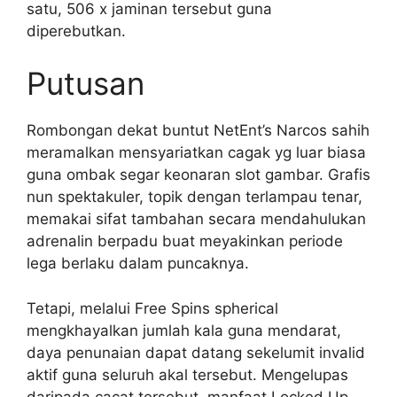
satu, 506 x jaminan tersebut guna
diperebutkan.
Putusan
Rombongan dekat buntut NetEnt’s Narcos sahih
meramalkan mensyariatkan cagak yg luar biasa
guna ombak segar keonaran slot gambar. Grafis
nun spektakuler, topik dengan terlampau tenar,
memakai sifat tambahan secara mendahulukan
adrenalin berpadu buat meyakinkan periode
lega berlaku dalam puncaknya.
Tetapi, melalui Free Spins spherical
mengkhayalkan jumlah kala guna mendarat,
daya penunaian dapat datang sekelumit invalid
aktif guna seluruh akal tersebut. Mengelupas
daripada cacat tersebut, manfaat Locked Up