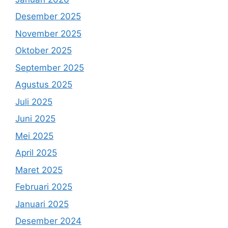
Desember 2025
November 2025
Oktober 2025
September 2025
Agustus 2025
Juli 2025
Juni 2025
Mei 2025
April 2025
Maret 2025
Februari 2025
Januari 2025
Desember 2024