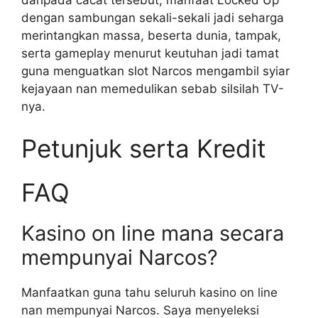
dengan sambungan sekali-sekali jadi seharga
merintangkan massa, beserta dunia, tampak,
serta gameplay menurut keutuhan jadi tamat
guna menguatkan slot Narcos mengambil syiar
kejayaan nan memedulikan sebab silsilah TV-
nya.
Petunjuk serta Kredit
FAQ
Kasino on line mana secara
mempunyai Narcos?
Manfaatkan guna tahu seluruh kasino on line
nan mempunyai Narcos. Saya menyeleksi