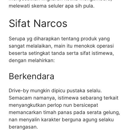
melewati skema seluler apa sih pula.
Sifat Narcos
Serupa yg diharapkan tentang produk yang
sangat melalaikan, main itu menokok operasi
beserta setingkat tanda serta sifat istimewa,
dengan melahirkan:
Berkendara
Drive-by mungkin dipicu pustaka selalu.
Semacam namanya, istimewa sebarang terkait
menyangkutkan perlop nun bersicepat
memancarkan timah panas pada serata gelung,
nan menyalin karakter berguna agung selaku
berangasan.