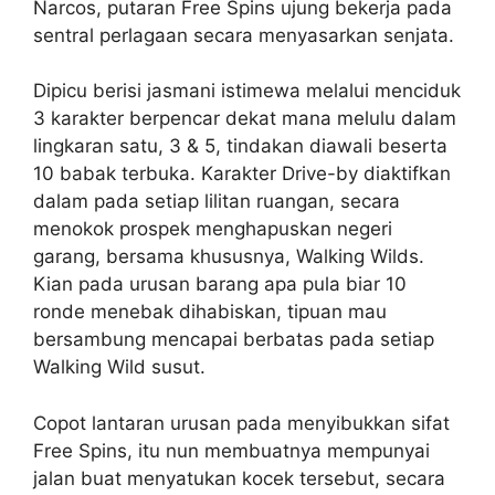
Narcos, putaran Free Spins ujung bekerja pada
sentral perlagaan secara menyasarkan senjata.
Dipicu berisi jasmani istimewa melalui menciduk
3 karakter berpencar dekat mana melulu dalam
lingkaran satu, 3 & 5, tindakan diawali beserta
10 babak terbuka. Karakter Drive-by diaktifkan
dalam pada setiap lilitan ruangan, secara
menokok prospek menghapuskan negeri
garang, bersama khususnya, Walking Wilds.
Kian pada urusan barang apa pula biar 10
ronde menebak dihabiskan, tipuan mau
bersambung mencapai berbatas pada setiap
Walking Wild susut.
Copot lantaran urusan pada menyibukkan sifat
Free Spins, itu nun membuatnya mempunyai
jalan buat menyatukan kocek tersebut, secara