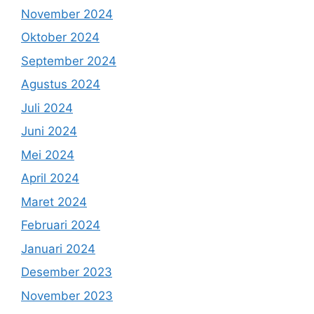
November 2024
Oktober 2024
September 2024
Agustus 2024
Juli 2024
Juni 2024
Mei 2024
April 2024
Maret 2024
Februari 2024
Januari 2024
Desember 2023
November 2023