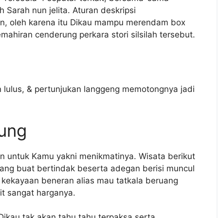
 Sarah nun jelita. Aturan deskripsi
n, oleh karena itu Dikau mampu merendam box
mahiran cenderung perkara stori silsilah tersebut.
 lulus, & pertunjukan langgeng memotongnya jadi
ung
an untuk Kamu yakni menikmatinya. Wisata berikut
uang buat bertindak beserta adegan berisi muncul
kekayaan beneran alias mau tatkala beruang
it sangat harganya.
ikau tak akan tahu tahu terpaksa serta