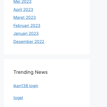
Mei 2023
April 2023
Maret 2023
Februari 2023
Januari 2023
Desember 2022
Trending News
ikan138 login
togel