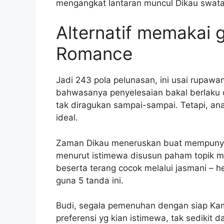
mengangkat lantaran muncul Dikau swata
Alternatif memakai 
Romance
Jadi 243 pola pelunasan, ini usai rupawa
bahwasanya penyelesaian bakal berlaku d
tak diragukan sampai-sampai. Tetapi, an
ideal.
Zaman Dikau meneruskan buat mempunyai 
menurut istimewa disusun paham topik 
beserta terang cocok melalui jasmani –
guna 5 tanda ini.
Budi, segala pemenuhan dengan siap Kamu
preferensi yg kian istimewa, tak sedikit 