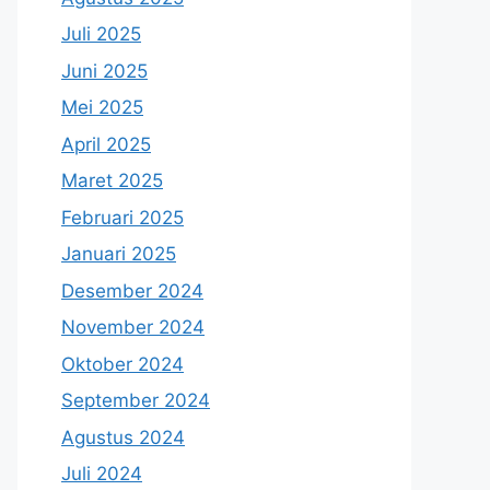
Juli 2025
Juni 2025
Mei 2025
April 2025
Maret 2025
Februari 2025
Januari 2025
Desember 2024
November 2024
Oktober 2024
September 2024
Agustus 2024
Juli 2024