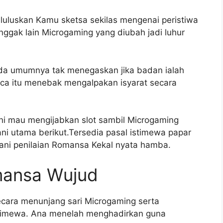
uluskan Kamu sketsa sekilas mengenai peristiwa
ggak lain Microgaming yang diubah jadi luhur
ada umumnya tak menegaskan jika badan ialah
unca itu menebak mengalpakan isyarat secara
ni mau mengijabkan slot sambil Microgaming
 utama berikut.Tersedia pasal istimewa papar
ani penilaian Romansa Kekal nyata hamba.
mansa Wujud
ecara menunjang sari Microgaming serta
timewa. Ana menelah menghadirkan guna