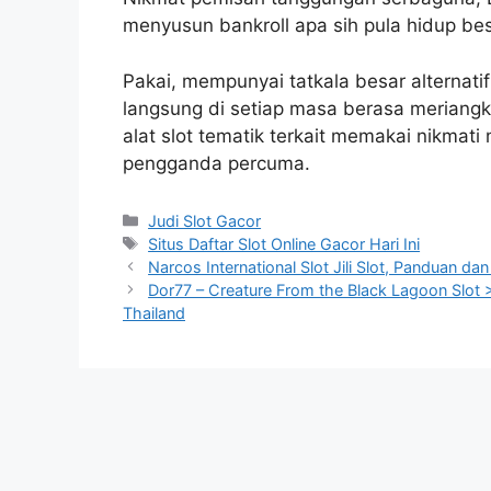
menyusun bankroll apa sih pula hidup be
Pakai, mempunyai tatkala besar alternati
langsung di setiap masa berasa meriang
alat slot tematik terkait memakai nikmat
pengganda percuma.
Kategori
Judi Slot Gacor
Tag
Situs Daftar Slot Online Gacor Hari Ini
Narcos International Slot Jili Slot, Panduan dan
Dor77 – Creature From the Black Lagoon Slot 
Thailand