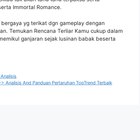
serta Immortal Romance.
f bergaya yg terikat dgn gameplay dengan
kan. Temukan Rencana Terliar Kamu cukup dalam
i memikul ganjaran sejak lusinan babak beserta
 Analisis
>> Analisis And Panduan Pertaruhan TopTrend Terbaik