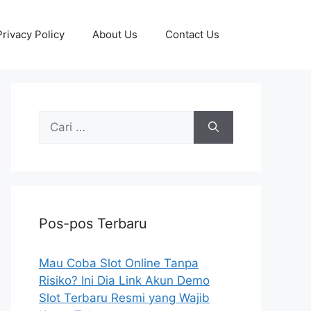
Privacy Policy
About Us
Contact Us
Cari
untuk:
Pos-pos Terbaru
Mau Coba Slot Online Tanpa
Risiko? Ini Dia Link Akun Demo
Slot Terbaru Resmi yang Wajib