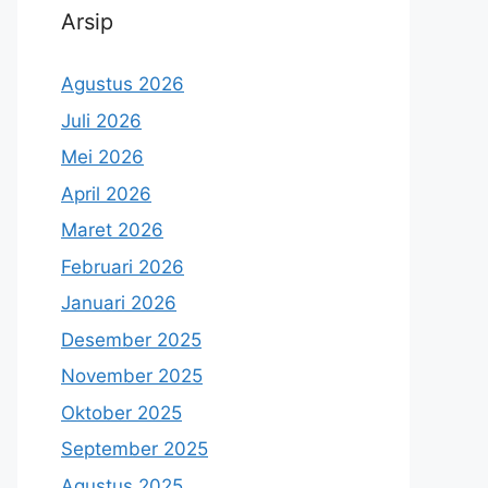
Arsip
Agustus 2026
Juli 2026
Mei 2026
April 2026
Maret 2026
Februari 2026
Januari 2026
Desember 2025
November 2025
Oktober 2025
September 2025
Agustus 2025