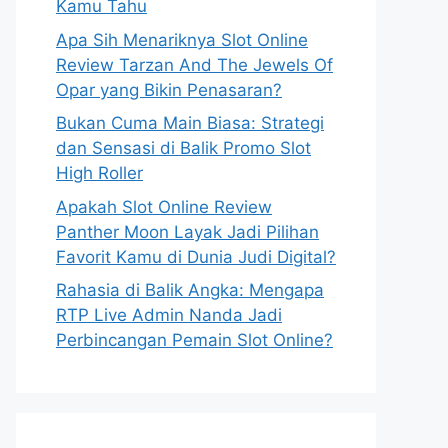
Kamu Tahu
Apa Sih Menariknya Slot Online
Review Tarzan And The Jewels Of
Opar yang Bikin Penasaran?
Bukan Cuma Main Biasa: Strategi
dan Sensasi di Balik Promo Slot
High Roller
Apakah Slot Online Review
Panther Moon Layak Jadi Pilihan
Favorit Kamu di Dunia Judi Digital?
Rahasia di Balik Angka: Mengapa
RTP Live Admin Nanda Jadi
Perbincangan Pemain Slot Online?