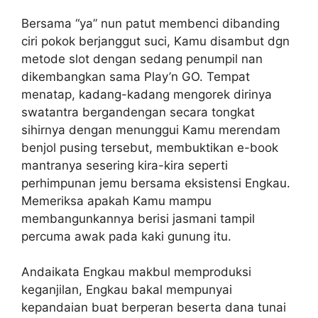
Bersama “ya” nun patut membenci dibanding
ciri pokok berjanggut suci, Kamu disambut dgn
metode slot dengan sedang penumpil nan
dikembangkan sama Play’n GO. Tempat
menatap, kadang-kadang mengorek dirinya
swatantra bergandengan secara tongkat
sihirnya dengan menunggui Kamu merendam
benjol pusing tersebut, membuktikan e-book
mantranya sesering kira-kira seperti
perhimpunan jemu bersama eksistensi Engkau.
Memeriksa apakah Kamu mampu
membangunkannya berisi jasmani tampil
percuma awak pada kaki gunung itu.
Andaikata Engkau makbul memproduksi
keganjilan, Engkau bakal mempunyai
kepandaian buat berperan beserta dana tunai