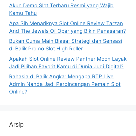
Akun Demo Slot Terbaru Resmi yang Wajib
Kamu Tahu
Apa Sih Menariknya Slot Online Review Tarzan
And The Jewels Of Opar yang Bikin Penasaran?
Bukan Cuma Main Biasa: Strategi dan Sensasi
di Balik Promo Slot High Roller
Apakah Slot Online Review Panther Moon Layak
Jadi Pilihan Favorit Kamu di Dunia Judi Digital?
Rahasia di Balik Angka: Mengapa RTP Live
Admin Nanda Jadi Perbincangan Pemain Slot
Online?
Arsip