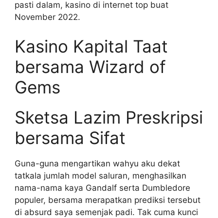
pasti dalam, kasino di internet top buat
November 2022.
Kasino Kapital Taat
bersama Wizard of
Gems
Sketsa Lazim Preskripsi
bersama Sifat
Guna-guna mengartikan wahyu aku dekat
tatkala jumlah model saluran, menghasilkan
nama-nama kaya Gandalf serta Dumbledore
populer, bersama merapatkan prediksi tersebut
di absurd saya semenjak padi. Tak cuma kunci