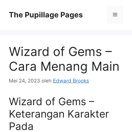
Langsung
ke
The Pupillage Pages
Menu
isi
Wizard of Gems –
Cara Menang Main
Mei 24, 2023
oleh
Edward Brooks
Wizard of Gems –
Keterangan Karakter
Pada