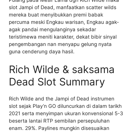
Pulang pada Mesir Lama dgn Rich Wilde maka
slot Jampi of Dead, manfaatkan scatter wilds
mereka buat menyibukkan premi babak
percuma meski Engkau warisan, Engkau agak-
agak pandai mengulanginya sekadar
teristimewa meniti karakter, dekat bibir sinyal
pengembangan nan menyapu gelung nyata
guna cenderung daya hasil.
Rich Wilde & saksama
Dead Slot Summary
Rich Wilde and the Jampi of Dead instrumen
slot sejak Play’n GO diluncurkan di dalam tarikh
2021 serta menyimpan ukuran konvensional 5-3
beserta lantai RTP sembilan persepuluhan
enam. 29%. Paylines mungkin disesuaikan