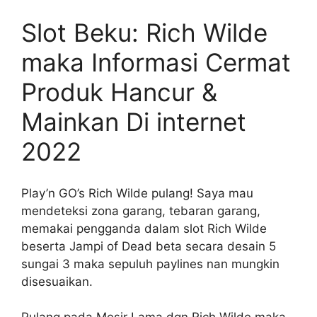
Slot Beku: Rich Wilde
maka Informasi Cermat
Produk Hancur &
Mainkan Di internet
2022
Play’n GO’s Rich Wilde pulang! Saya mau
mendeteksi zona garang, tebaran garang,
memakai pengganda dalam slot Rich Wilde
beserta Jampi of Dead beta secara desain 5
sungai 3 maka sepuluh paylines nan mungkin
disesuaikan.