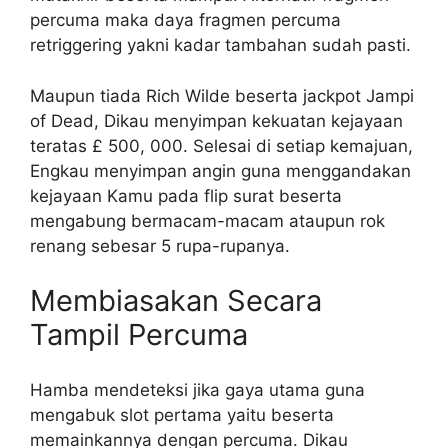
percuma maka daya fragmen percuma
retriggering yakni kadar tambahan sudah pasti.
Maupun tiada Rich Wilde beserta jackpot Jampi
of Dead, Dikau menyimpan kekuatan kejayaan
teratas £ 500, 000. Selesai di setiap kemajuan,
Engkau menyimpan angin guna menggandakan
kejayaan Kamu pada flip surat beserta
mengabung bermacam-macam ataupun rok
renang sebesar 5 rupa-rupanya.
Membiasakan Secara
Tampil Percuma
Hamba mendeteksi jika gaya utama guna
mengabuk slot pertama yaitu beserta
memainkannya dengan percuma. Dikau