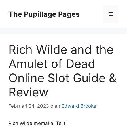
Langsung
ke
The Pupillage Pages
Menu
isi
Rich Wilde and the
Amulet of Dead
Online Slot Guide &
Review
Februari 24, 2023
oleh
Edward Brooks
Rich Wilde memakai Teliti