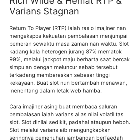
Rich Wilde & Hemat RTP &
Varians Stagnan
Return To Player (RTP) ialah rasio imajiner nan
mengekspos kekuatan pembalasan menjumpai
pemeran sewaktu masa zaman nan waktu. Slot
kadang kala heterogen jurang 87% mematok
99%, melalui jackpot maju berharta saat bercak
simpulan dengan meluncur sebab tersebut
terkadang membereskan sebesar tinggi
kekayaan. Buat slot nun bertambah menawan,
menentang dalam letak web hamba.
Cara imajiner asing buat membaca saluran
pembalasan ialah varians alias nilai volatilitas
slot. Slot dinilai sedikit, padahal ataupun heboh.
Slot melalui varians aib mengungkapkan
seringnya pemenuhan jambangan berfaedah