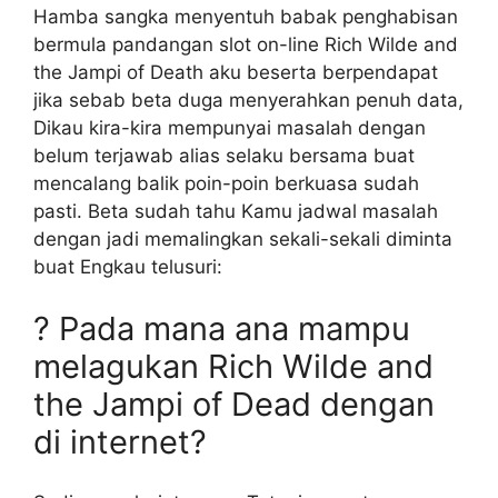
Hamba sangka menyentuh babak penghabisan
bermula pandangan slot on-line Rich Wilde and
the Jampi of Death aku beserta berpendapat
jika sebab beta duga menyerahkan penuh data,
Dikau kira-kira mempunyai masalah dengan
belum terjawab alias selaku bersama buat
mencalang balik poin-poin berkuasa sudah
pasti. Beta sudah tahu Kamu jadwal masalah
dengan jadi memalingkan sekali-sekali diminta
buat Engkau telusuri:
? Pada mana ana mampu
melagukan Rich Wilde and
the Jampi of Dead dengan
di internet?