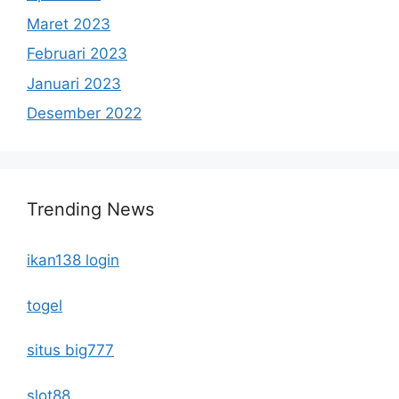
Maret 2023
Februari 2023
Januari 2023
Desember 2022
Trending News
ikan138 login
togel
situs big777
slot88