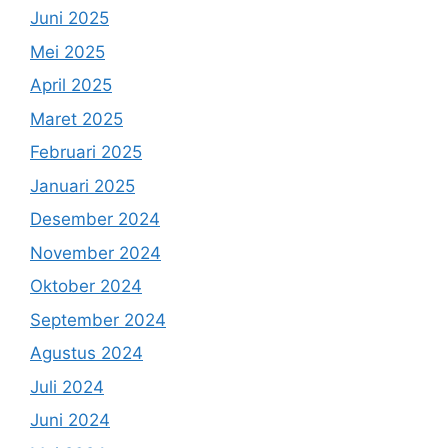
Juni 2025
Mei 2025
April 2025
Maret 2025
Februari 2025
Januari 2025
Desember 2024
November 2024
Oktober 2024
September 2024
Agustus 2024
Juli 2024
Juni 2024