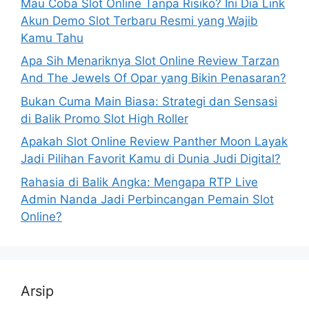
Mau Coba Slot Online Tanpa Risiko? Ini Dia Link
Akun Demo Slot Terbaru Resmi yang Wajib
Kamu Tahu
Apa Sih Menariknya Slot Online Review Tarzan
And The Jewels Of Opar yang Bikin Penasaran?
Bukan Cuma Main Biasa: Strategi dan Sensasi
di Balik Promo Slot High Roller
Apakah Slot Online Review Panther Moon Layak
Jadi Pilihan Favorit Kamu di Dunia Judi Digital?
Rahasia di Balik Angka: Mengapa RTP Live
Admin Nanda Jadi Perbincangan Pemain Slot
Online?
Arsip