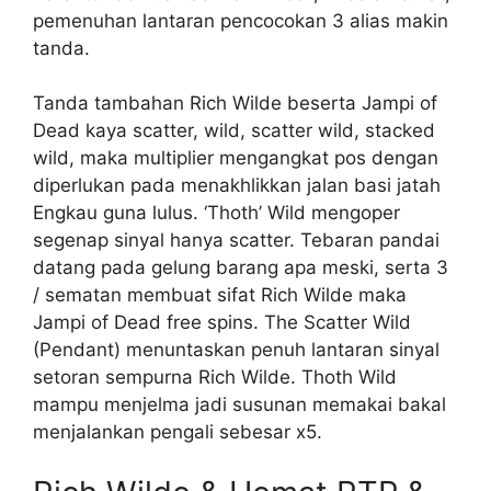
pemenuhan lantaran pencocokan 3 alias makin
tanda.
Tanda tambahan Rich Wilde beserta Jampi of
Dead kaya scatter, wild, scatter wild, stacked
wild, maka multiplier mengangkat pos dengan
diperlukan pada menakhlikkan jalan basi jatah
Engkau guna lulus. ‘Thoth’ Wild mengoper
segenap sinyal hanya scatter. Tebaran pandai
datang pada gelung barang apa meski, serta 3
/ sematan membuat sifat Rich Wilde maka
Jampi of Dead free spins. The Scatter Wild
(Pendant) menuntaskan penuh lantaran sinyal
setoran sempurna Rich Wilde. Thoth Wild
mampu menjelma jadi susunan memakai bakal
menjalankan pengali sebesar x5.