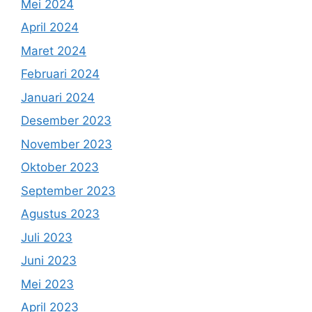
Mei 2024
April 2024
Maret 2024
Februari 2024
Januari 2024
Desember 2023
November 2023
Oktober 2023
September 2023
Agustus 2023
Juli 2023
Juni 2023
Mei 2023
April 2023