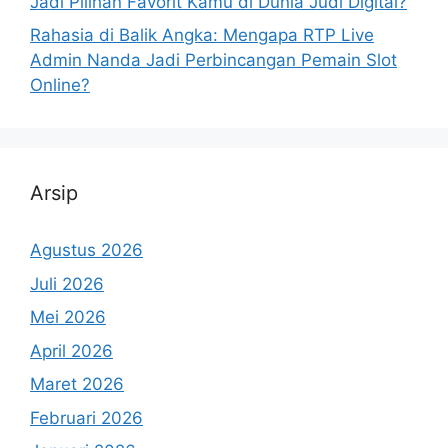
Jadi Pilihan Favorit Kamu di Dunia Judi Digital?
Rahasia di Balik Angka: Mengapa RTP Live
Admin Nanda Jadi Perbincangan Pemain Slot
Online?
Arsip
Agustus 2026
Juli 2026
Mei 2026
April 2026
Maret 2026
Februari 2026