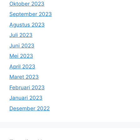
Oktober 2023
September 2023
Agustus 2023
Juli 2023
Juni 2023
Mei 2023
April 2023
Maret 2023
Februari 2023
Januari 2023
Desember 2022