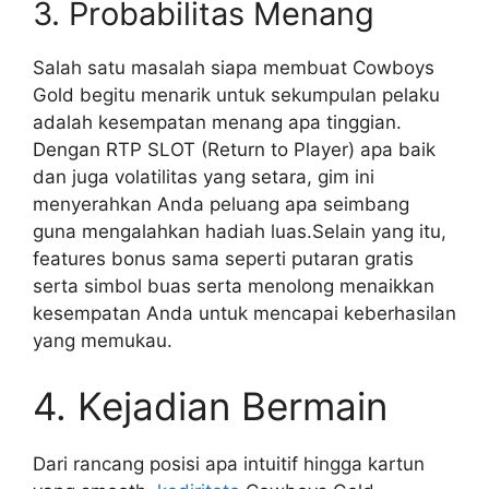
3. Probabilitas Menang
Salah satu masalah siapa membuat Cowboys
Gold begitu menarik untuk sekumpulan pelaku
adalah kesempatan menang apa tinggian.
Dengan RTP SLOT (Return to Player) apa baik
dan juga volatilitas yang setara, gim ini
menyerahkan Anda peluang apa seimbang
guna mengalahkan hadiah luas.Selain yang itu,
features bonus sama seperti putaran gratis
serta simbol buas serta menolong menaikkan
kesempatan Anda untuk mencapai keberhasilan
yang memukau.
4. Kejadian Bermain
Dari rancang posisi apa intuitif hingga kartun