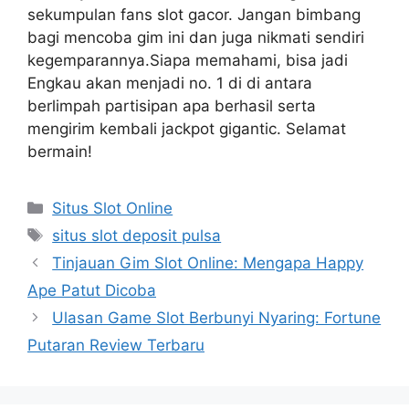
sekumpulan fans slot gacor. Jangan bimbang
bagi mencoba gim ini dan juga nikmati sendiri
kegemparannya.Siapa memahami, bisa jadi
Engkau akan menjadi no. 1 di di antara
berlimpah partisipan apa berhasil serta
mengirim kembali jackpot gigantic. Selamat
bermain!
Kategori
Situs Slot Online
Tag
situs slot deposit pulsa
Tinjauan Gim Slot Online: Mengapa Happy
Ape Patut Dicoba
Ulasan Game Slot Berbunyi Nyaring: Fortune
Putaran Review Terbaru