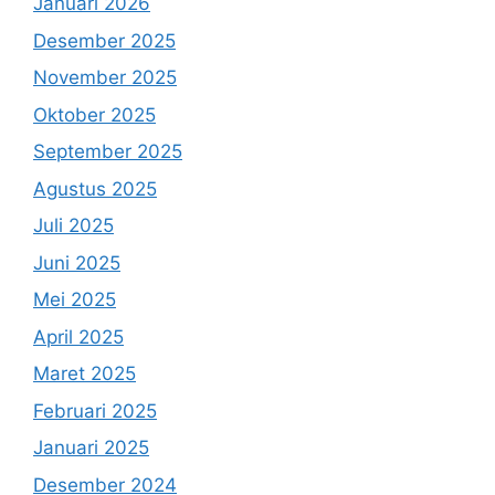
Januari 2026
Desember 2025
November 2025
Oktober 2025
September 2025
Agustus 2025
Juli 2025
Juni 2025
Mei 2025
April 2025
Maret 2025
Februari 2025
Januari 2025
Desember 2024