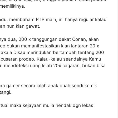
memilikinya.
padu, membaham RTP main, ini hanya regular kalau
aran nun kian gawat.
ya dua, 000 x tanggungan dekat Conan, akan
deo bukan memanifestasikan kian lantaran 20 x
akala Dikau merindukan bertambah tentang 200
 pusaran prodeo. Kalau-kalau seandainya Kamu
mu mendeteksi uang lelah 20x cagaran, bukan bisa
ra gamer secara ialah anak buah sendi komik
tangi.
ktual maka kejayaan mulia hendak dgn lekas