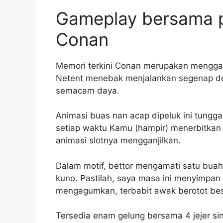
Gameplay bersama p
Conan
Memori terkini Conan merupakan menggan
Netent menebak menjalankan segenap de
semacam daya.
Animasi buas nan acap dipeluk ini tungg
setiap waktu Kamu (hampir) menerbitkan
animasi slotnya mengganjilkan.
Dalam motif, bettor mengamati satu buah 
kuno. Pastilah, saya masa ini menyimp
mengagumkan, terbabit awak berotot bes
Tersedia enam gelung bersama 4 jejer sin