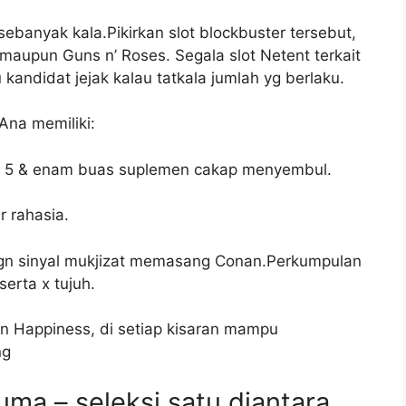
banyak kala.Pikirkan slot blockbuster tersebut,
 maupun Guns n’ Roses. Segala slot Netent terkait
 kandidat jejak kalau tatkala jumlah yg berlaku.
Ana memiliki:
a, 5 & enam buas suplemen cakap menyembul.
r rahasia.
dgn sinyal mukjizat memasang Conan.Perkumpulan
serta x tujuh.
n Happiness, di setiap kisaran mampu
ng
a – seleksi satu diantara