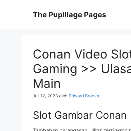
Langsung
ke
The Pupillage Pages
isi
Conan Video Slot
Gaming >> Ulas
Main
Juli 12, 2023
oleh
Edward Brooks
Slot Gambar Conan
Tambahan berangasan, lilitan tersinkroni