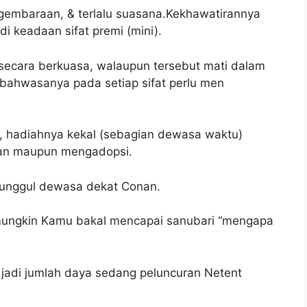
ngembaraan, & terlalu suasana.Kekhawatirannya
i keadaan sifat premi (mini).
 secara berkuasa, walaupun tersebut mati dalam
tu bahwasanya pada setiap sifat perlu men
ni, hadiahnya kekal (sebagian dewasa waktu)
an maupun mengadopsi.
at unggul dewasa dekat Conan.
 mungkin Kamu bakal mencapai sanubari “mengapa
a jadi jumlah daya sedang peluncuran Netent