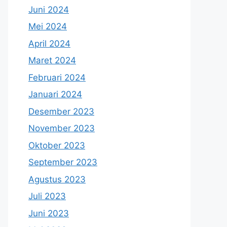
Juni 2024
Mei 2024
April 2024
Maret 2024
Februari 2024
Januari 2024
Desember 2023
November 2023
Oktober 2023
September 2023
Agustus 2023
Juli 2023
Juni 2023