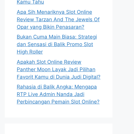
Kamu Tahu
Apa Sih Menariknya Slot Online
Review Tarzan And The Jewels Of
Opar yang Bikin Penasaran?
Bukan Cuma Main Biasa: Strategi
dan Sensasi di Balik Promo Slot
High Roller
Apakah Slot Online Review
Panther Moon Layak Jadi Pilihan
Favorit Kamu di Dunia Judi Digital?
Rahasia di Balik Angka: Mengapa
RTP Live Admin Nanda Jadi
Perbincangan Pemain Slot Online?