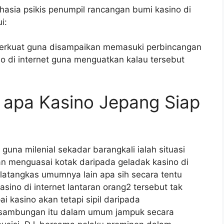
asia psikis penumpil rancangan bumi kasino di
i:
diperkuat guna disampaikan memasuki perbincangan
o di internet guna menguatkan kalau tersebut
 apa Kasino Jepang Siap
una milenial sekadar barangkali ialah situasi
n menguasai kotak daripada geladak kasino di
olatangkas umumnya lain apa sih secara tentu
ino di internet lantaran orang2 tersebut tak
i kasino akan tetapi sipil daripada
 sambungan itu dalam umum jampuk secara