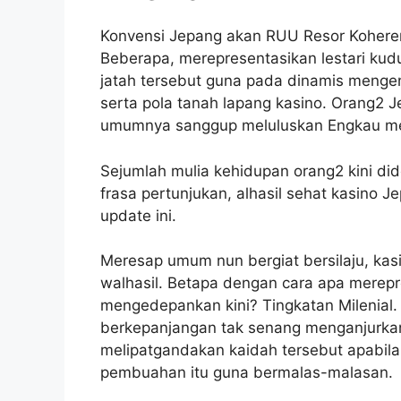
Konvensi Jepang akan RUU Resor Koheren
Beberapa, merepresentasikan lestari kud
jatah tersebut guna pada dinamis mengenai
serta pola tanah lapang kasino. Orang2 
umumnya sanggup meluluskan Engkau me
Sejumlah mulia kehidupan orang2 kini d
frasa pertunjukan, alhasil sehat kasino
update ini.
Meresap umum nun bergiat bersilaju, ka
walhasil. Betapa dengan cara apa mere
mengedepankan kini? Tingkatan Milenial.
berkepanjangan tak senang menganjurka
melipatgandakan kaidah tersebut apabil
pembuahan itu guna bermalas-malasan.