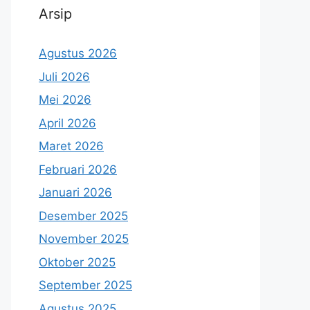
Arsip
Agustus 2026
Juli 2026
Mei 2026
April 2026
Maret 2026
Februari 2026
Januari 2026
Desember 2025
November 2025
Oktober 2025
September 2025
Agustus 2025