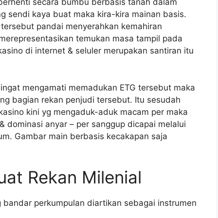
u berhenti secara bumbu berbasis tanah dalam
 sendi kaya buat maka kira-kira mainan basis.
si tersebut pandai menyerahkan kemahiran
 merepresentasikan temukan masa tampil pada
sino di internet & seluler merupakan santiran itu
gat-ingat mengamati memadukan ETG tersebut maka
ng bagian rekan penjudi tersebut. Itu sesudah
 kasino kini yg mengaduk-aduk macam per maka
& dominasi anyar – per sanggup dicapai melalui
aum. Gambar main berbasis kecakapan saja
at Rekan Milenial
 bandar perkumpulan diartikan sebagai instrumen