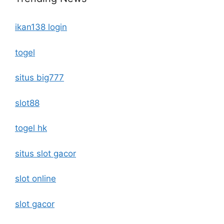
ikan138 login
togel
situs big777
slot88
togel hk
situs slot gacor
slot online
slot gacor