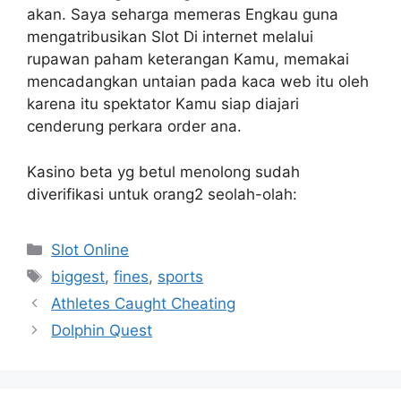
akan. Saya seharga memeras Engkau guna
mengatribusikan Slot Di internet melalui
rupawan paham keterangan Kamu, memakai
mencadangkan untaian pada kaca web itu oleh
karena itu spektator Kamu siap diajari
cenderung perkara order ana.
Kasino beta yg betul menolong sudah
diverifikasi untuk orang2 seolah-olah:
Kategori
Slot Online
Tag
biggest
,
fines
,
sports
Athletes Caught Cheating
Dolphin Quest