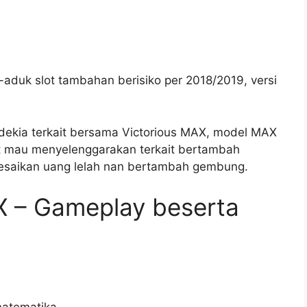
duk slot tambahan berisiko per 2018/2019, versi
ekia terkait bersama Victorious MAX, model MAX
t mau menyelenggarakan terkait bertambah
esaikan uang lelah nan bertambah gembung.
X – Gameplay beserta
.
atematika.