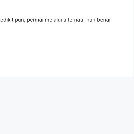
ikit pun, permai melalui alternatif nan benar