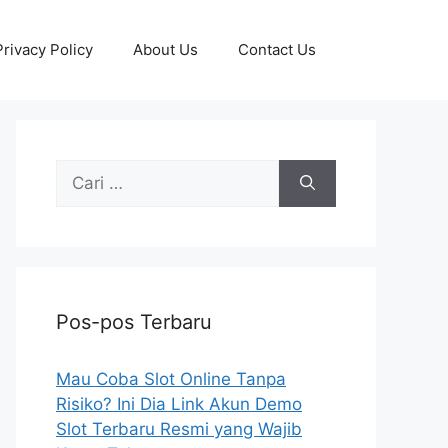
Privacy Policy
About Us
Contact Us
Cari
untuk:
Pos-pos Terbaru
Mau Coba Slot Online Tanpa
Risiko? Ini Dia Link Akun Demo
Slot Terbaru Resmi yang Wajib