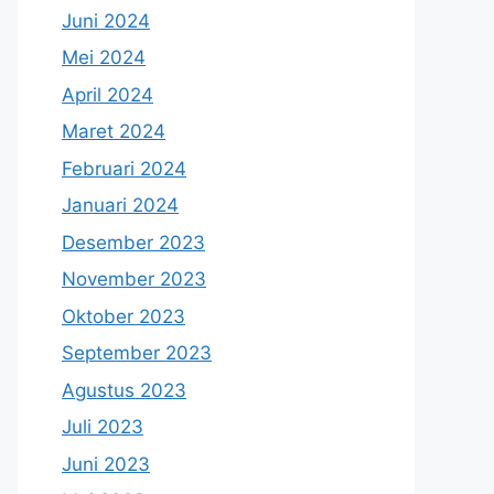
Juni 2024
Mei 2024
April 2024
Maret 2024
Februari 2024
Januari 2024
Desember 2023
November 2023
Oktober 2023
September 2023
Agustus 2023
Juli 2023
Juni 2023