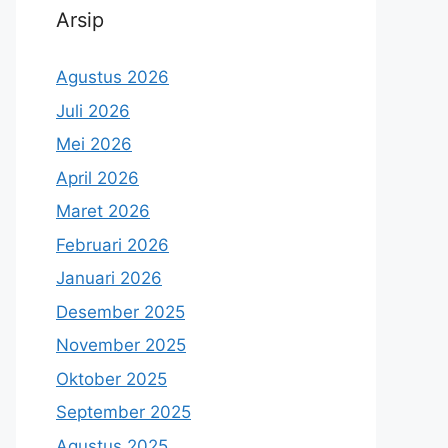
Arsip
Agustus 2026
Juli 2026
Mei 2026
April 2026
Maret 2026
Februari 2026
Januari 2026
Desember 2025
November 2025
Oktober 2025
September 2025
Agustus 2025