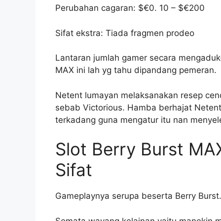
Perubahan cagaran: $€0. 10 – $€200
Sifat ekstra: Tiada fragmen prodeo
Lantaran jumlah gamer secara mengaduk-a
MAX ini lah yg tahu dipandang pemeran.
Netent lumayan melaksanakan resep cend
sebab Victorious. Hamba berhajat Neten
terkadang guna mengatur itu nan menyel
Slot Berry Burst MA
Sifat
Gameplaynya serupa beserta Berry Burst
Semata wayang kelainan yaitu manekin m