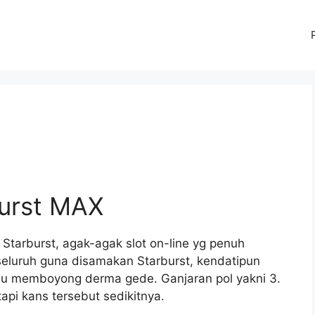
Burst MAX
 Starburst, agak-agak slot on-line yg penuh
 seluruh guna disamakan Starburst, kendatipun
 mau memboyong derma gede. Ganjaran pol yakni 3.
api kans tersebut sedikitnya.