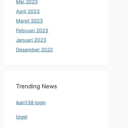
Mei 2023
April 2023
Maret 2023
Februari 2023
Januari 2023
Desember 2022
Trending News
ikan138 login
togel