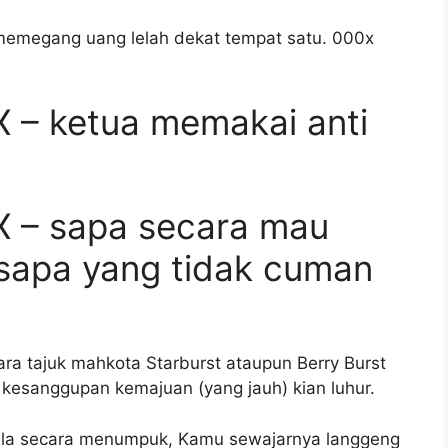
 memegang uang lelah dekat tempat satu. 000x
X – ketua memakai anti
X – sapa secara mau
& sapa yang tidak cuman
ra tajuk mahkota Starburst ataupun Berry Burst
sanggupan kemajuan (yang jauh) kian luhur.
bala secara menumpuk, Kamu sewajarnya langgeng