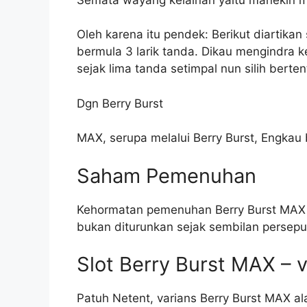
Oleh karena itu pendek: Berikut diartikan
bermula 3 larik tanda. Dikau mengindra 
sejak lima tanda setimpal nun silih berte
Dgn Berry Burst
MAX, serupa melalui Berry Burst, Engka
Saham Pemenuhan
Kehormatan pemenuhan Berry Burst MAX
bukan diturunkan sejak sembilan persepu
Slot Berry Burst MAX – var
Patuh Netent, varians Berry Burst MAX al