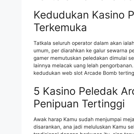
Kedudukan Kasino P
Terkemuka
Tatkala seluruh operator dalam akan iala
umum, per diarahkan ke galur sewarna pe
gamer memutuskan peledakan dimulai sec
lainnya melacak uang lelah pengorbanan.
kedudukan web slot Arcade Bomb terting
5 Kasino Peledak A
Penipuan Tertinggi
Awak harap Kamu sudah menjumpai meja
disarankan, ana jadi meluluskan Kamu se