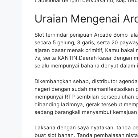
tradisional dengan berkuasa itu, siap te
Uraian Mengenai Ar
Slot terhindar penipuan Arcade Bomb iala
secara 5 gelung, 3 garis, serta 20 payw
ajaran dasar menak primitif, Kamu bakal
7s, serta KANTIN.Daerah kasar dengan m
selalu mempunyai bahana denyut dalam i
Dikembangkan sebab, distributor agenda 
negeri dengan sudah memanifestasikan pa
mempunyai RTP sembilan persepuluhan e
dibanding lazimnya, gerak tersebut mem
sedang barangkali menyambut kemajuan
Laksana dengan saya nyatakan, tanda pe
buat slot bahan. Tanda pembalasan nista