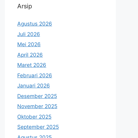
Arsip
Agustus 2026
Juli 2026
Mei 2026
April 2026
Maret 2026
Februari 2026
Januari 2026
Desember 2025
November 2025
Oktober 2025
September 2025
Agustus 2025