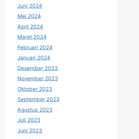
Juni 2024
Mei 2024
April 2024
Maret 2024
Februari 2024
Januari 2024
Desember 2023
November 2023
Oktober 2023
September 2023
Agustus 2023
Juli 2023
Juni 2023