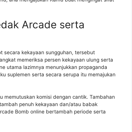
dak Arcade serta
ot secara kekayaan sungguhan, tersebut
angkat memeriksa persen kekayaan ulung serta
ine utama lazimnya menunjukkan propaganda
u suplemen serta secara serupa itu memajukan
u memutuskan komisi dengan cantik. Tambahan
rtambah penuh kekayaan dan/atau babak
rcade Bomb online bertambah periode serta