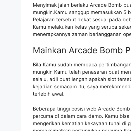
Menyimak jalan berlaku Arcade Bomb bu
mungkin.Kamu sanggup memasukkan 5 bag
Pelajaran tersebut dekat sesuai pada be
Kamu melakukan kelas yang serupa seka
menerapkannya zaman berlangganan oper
Mainkan Arcade Bomb 
Bila Kamu sudah membaca pertimbangan 
mungkin Kamu telah penasaran buat meng
selalu, adil buat lengah apakah slot te
kejadian semacam itu, saya merekomend
terlebih awal.
Beberapa tinggi posisi web Arcade Bomb
percuma di dalam cara demo. Kamu bisa
mengerikan kematian kekayaan tunai di 
memaksimalkan pertunjukan percuma Kam