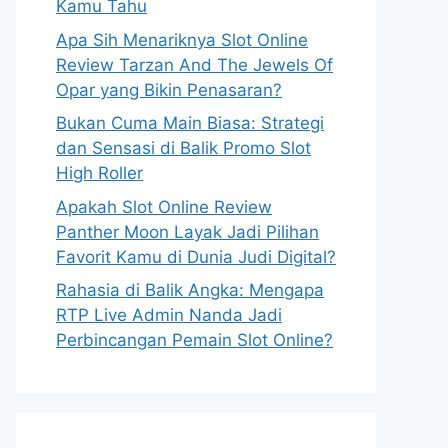
Kamu Tahu
Apa Sih Menariknya Slot Online
Review Tarzan And The Jewels Of
Opar yang Bikin Penasaran?
Bukan Cuma Main Biasa: Strategi
dan Sensasi di Balik Promo Slot
High Roller
Apakah Slot Online Review
Panther Moon Layak Jadi Pilihan
Favorit Kamu di Dunia Judi Digital?
Rahasia di Balik Angka: Mengapa
RTP Live Admin Nanda Jadi
Perbincangan Pemain Slot Online?