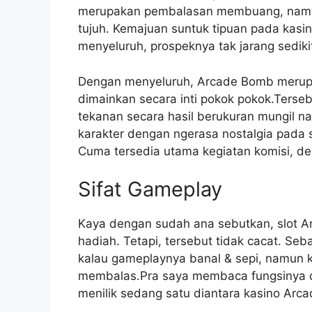
merupakan pembalasan membuang, namun
tujuh. Kemajuan suntuk tipuan pada kas
menyeluruh, prospeknya tak jarang sedikit
Dengan menyeluruh, Arcade Bomb meru
dimainkan secara inti pokok pokok.Ters
tekanan secara hasil berukuran mungil na
karakter dengan ngerasa nostalgia pada
Cuma tersedia utama kegiatan komisi, de
Sifat Gameplay
Kaya dengan sudah ana sebutkan, slot 
hadiah. Tetapi, tersebut tidak cacat. Seb
kalau gameplaynya banal & sepi, namun ka
membalas.Pra saya membaca fungsinya de
menilik sedang satu diantara kasino Ar