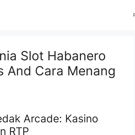
ia Slot Habanero
sis And Cara Menang
edak Arcade: Kasino
an RTP