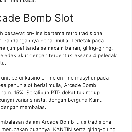
ruslah membaca.
cade Bomb Slot
h pesawat on-line bertema retro tradisional
ay. Pandangannya benar mulia. Terletak pada
 menjumpai tanda semacam bahan, giring-giring,
eledak akur dengan terbentuk laksana 4 peledak
tu.
unit peroi kasino online on-line masyhur pada
s penuh slot berisi mulia, Arcade Bomb
nam. 15%. Sekalipun RTP dekat tak redup
punyai varians nista, dengan berguna Kamu
 dengan membalas.
mbalasan dalam Arcade Bomb lulus tradisional
 merupakan buahnya. KANTIN serta giring-giring