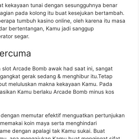
at kekayaan tunai dengan sesungguhnya benar
ian pada kolong itu buat kesejukan bertambah.
berapa tumbuh kasino online, oleh karena itu masa
dar bertentangan, Kamu jadi sanggup
ator segar.
Percuma
slot Arcade Bomb awak had saat ini, sangat
angkat gerak sedang & menghibur itu.Tetap
rsebut meluluskan makna kekayaan Kamu. Pada
asikan Kamu berlaku Arcade Bomb minus kos
 dengan memutar efektif menguatkan pertunjukan
 memakai koin maya serta menghindari
game dengan apalagi tak Kamu sukai. Buat
u, ana mengajukan Kamu buat mengingat sifat