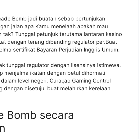
rcade Bomb jadi buatan sebab pertunjukan
engan jalan apa Kamu menelaah apakah mau
tak? Tunggal petunjuk terutama lantaran kasino
at dengan terang dibanding regulator per.Buat
jelma sertifikat Bayaran Perjudian Inggris Umum.
ak tunggal regulator dengan lisensinya istimewa.
p menjelma ikatan dengan betul dihormati
 dalam level negeri. Curaçao Gaming Control
ng dengan disetujui buat melahirkan kerelaan
de Bomb secara
n